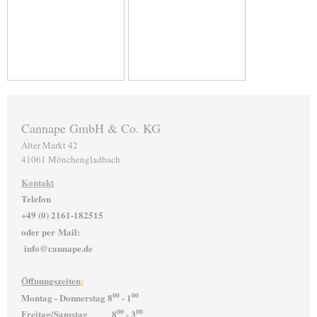
Cannape GmbH & Co. KG
Alter Markt
42
41061
Mönchengladbach
Kontakt
Telefon
+49 (0) 2161-182515
oder per
Mail:
info@cannape.de
Öffnungszeiten
:
00
00
Montag - Donnerstag 8
- 1
00
00
Freitag/Samstag 8
- 3